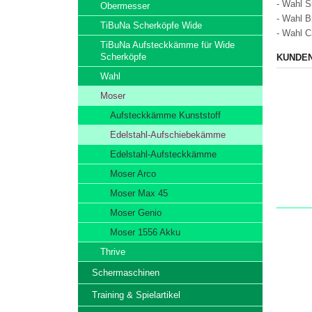
- Wahl 
Obermesser
- Wahl B
TiBuNa Scherköpfe Wide
- Wahl C
TiBuNa Aufsteckkämme für Wide
Scherköpfe
KUNDEN
Wahl
Moser
Aufsteckkämme Kunststoff
Edelstahl-Aufschiebekämme
Edelstahl-Aufsteckkämme
Moser Arco
Moser Max 45
Moser Genio
Moser 1556 Akku
Thrive
Schermaschinen
Training & Spielartikel