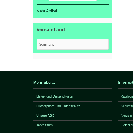
Mehr Artikel
»
Versandland
Mehr über...
Informa
Liefer- und Versandkosten
Katalog
Privatsphäre und Datenschutz
Schleifs
Unsere AGB
News un
Impressum
Lieferze