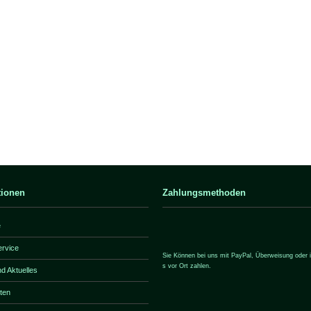
tionen
Zahlungsmethoden
e
ervice
Sie Können bei uns mit PayPal, Überweisung oder i
s vor Ort zahlen.
d Aktuelles
iten