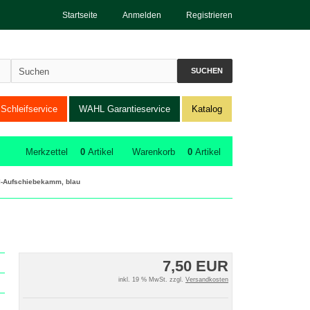
Startseite
Anmelden
Registrieren
SUCHEN
Schleifservice
WAHL Garantieservice
Katalog
Merkzettel
0
Artikel
Warenkorb
0
Artikel
l-Aufschiebekamm, blau
7,50 EUR
inkl. 19 % MwSt. zzgl.
Versandkosten