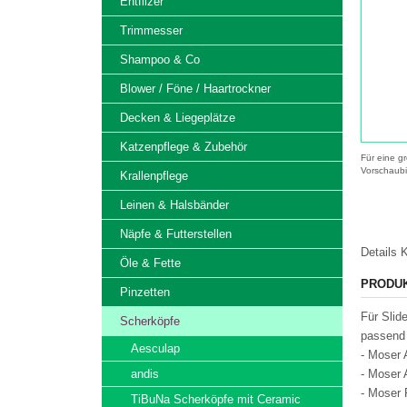
Entfilzer
Trimmesser
Shampoo & Co
Blower / Föne / Haartrockner
Decken & Liegeplätze
Katzenpflege & Zubehör
Für eine gr
Vorschaubi
Krallenpflege
Leinen & Halsbänder
Näpfe & Futterstellen
Details
K
Öle & Fette
PRODU
Pinzetten
Für Sli
Scherköpfe
passend 
Aesculap
- Moser 
andis
- Moser 
- Moser
TiBuNa Scherköpfe mit Ceramic