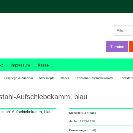
Termine
kt
Impressum
Kasse
Tierpflege & Zubehör
Scherköpfe
Moser
Edelstahl-Aufschiebekämme
Edelstah
stahl-Aufschiebekamm, blau
Lieferzeit:
3-4 Tage
Art.Nr.:
1233-7120
Bewertungen:
(0)