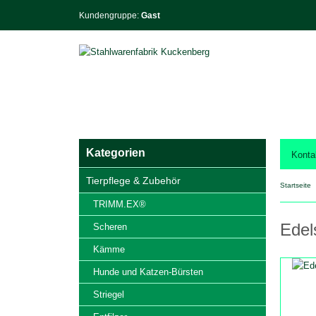
Kundengruppe:
Gast
Kategorien
Konta
Tierpflege & Zubehör
Startseite
TRIMM.EX®
Edel
Scheren
Kämme
Hunde und Katzen-Bürsten
Striegel