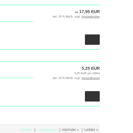
17,95 EUR
ab
inkl. 19 % MwSt. zzgl.
Versandkosten
5,25 EUR
5,25 EUR pro 100ml
inkl. 19 % MwSt. zzgl.
Versandkosten
« Erster
|
« vorheriger
|
nächster »
|
Letzter »