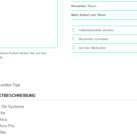
Hersteller:
Moser
Mehr Artikel von:
Moser
Artikeldatenblatt drucken
Rezension schreiben
ößere Ansicht klicken Sie auf das
ld
unden-Tipp
KTBESCHREIBUNG
de On Systeme
für
Arco
Arco Pro
 Rex