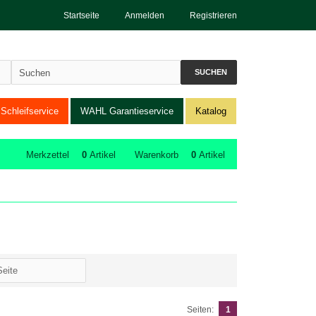
Startseite
Anmelden
Registrieren
SUCHEN
Schleifservice
WAHL Garantieservice
Katalog
Merkzettel
0
Artikel
Warenkorb
0
Artikel
Seiten:
1