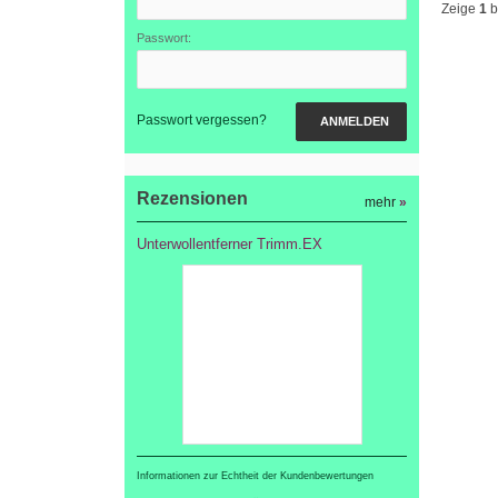
Zeige
1
b
Passwort:
Passwort vergessen?
ANMELDEN
Rezensionen
mehr
»
Unterwollentferner Trimm.EX
Informationen zur Echtheit der Kundenbewertungen