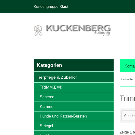
Kundengruppe:
Gast
Kategorien
Konta
Tierpflege & Zubehör
Startseite
TRIMM.EX®
Trim
Scheren
Kämme
Hunde und Katzen-Bürsten
Striegel
Zeige
1
b