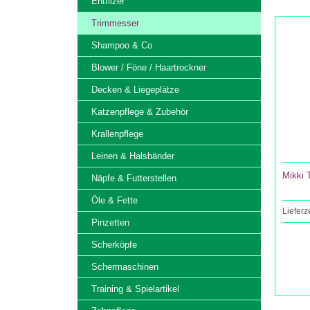
Entfilzer
Trimmesser
Shampoo & Co
Blower / Föne / Haartrockner
Decken & Liegeplätze
Katzenpflege & Zubehör
Krallenpflege
Leinen & Halsbänder
Mikki 
Näpfe & Futterstellen
Öle & Fette
Lieferz
Pinzetten
Scherköpfe
Schermaschinen
Training & Spielartikel