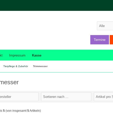
Termine
kt
Impressum
Kasse
Tierpflege & Zubehör
Trimmesser
messer
is
5
(von insgesamt
5
Artikeln)