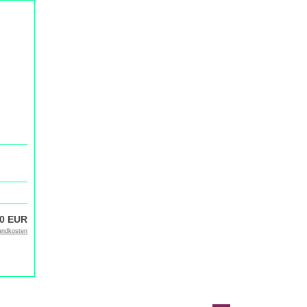
90 EUR
andkosten