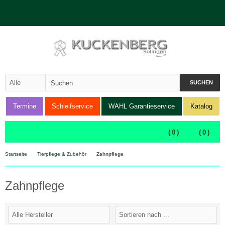
SUCHEN
Termine
Schleifservice
WAHL Garantieservice
Katalog
(
0
)
(
0
)
Startseite
Tierpflege & Zubehör
Zahnpflege
Zahnpflege