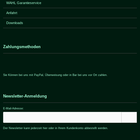
WAHL Garantieservice
Anfahrt
Downloads
Zahlungsmethoden
Sie Können bei uns mit PayPal, Überweisung oder in Bar bei uns vor Ort zahlen.
Newsletter-Anmeldung
E-Mail-Adresse:
Der Newsletter kann jederzeit hier oder in Ihrem Kundenkonto abbestellt werden.