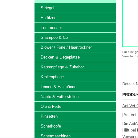
Striegel
Entfilzer
Trimmesser
Shampoo & Co
Blower / Föne / Haartrockner
Für eine gr
Vorschaubi
Decken & Liegeplätze
Katzenpflege & Zubehör
Krallenpflege
Details
M
Leinen & Halsbänder
PRODU
Näpfe & Futterstellen
ActiVet 
Öle & Fette
[ActiVet
Pinzetten
Die Acti
Scherköpfe
Hilft be
Schermaschinen
Verwendu