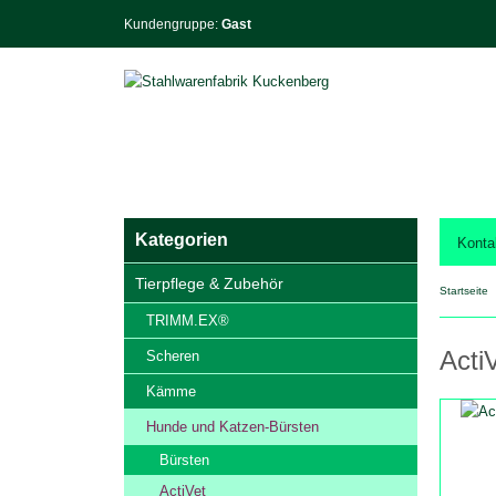
Kundengruppe:
Gast
Kategorien
Konta
Tierpflege & Zubehör
Startseite
TRIMM.EX®
Acti
Scheren
Kämme
Hunde und Katzen-Bürsten
Bürsten
ActiVet