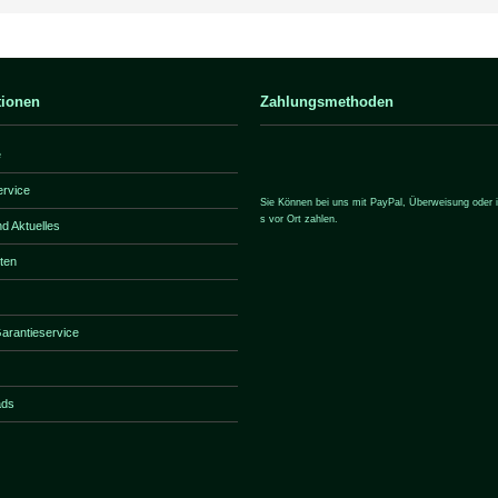
tionen
Zahlungsmethoden
e
ervice
Sie Können bei uns mit PayPal, Überweisung oder i
s vor Ort zahlen.
d Aktuelles
iten
rantieservice
ads