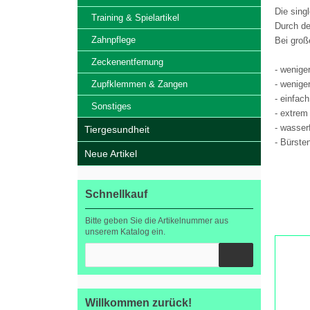
Die sing
Training & Spielartikel
Durch de
Zahnpflege
Bei groß
Zeckenentfernung
- wenige
Zupfklemmen & Zangen
- wenige
- einfac
Sonstiges
- extrem
- wasser
Tiergesundheit
- Bürste
Neue Artikel
Schnellkauf
Bitte geben Sie die Artikelnummer aus
activet,
unserem Katalog ein.
Willkommen zurück!