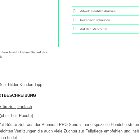
Artikeldatenblatt drucken
Rezension schreiben
ößere Ansicht klicken Sie auf das
ld
ehr Bilder
Kunden-Tipp
KTBESCHREIBUNG
Grün Soft, Einfach
 (ehm. Les Pooch)]
Vet Bürste Soft aus der Premium PRO Serie ist eine spezielle Hundebürste u
i leichten Verfilzungen die auch viele Züchter zur Fellpflege empfehlen und in
ng findet.