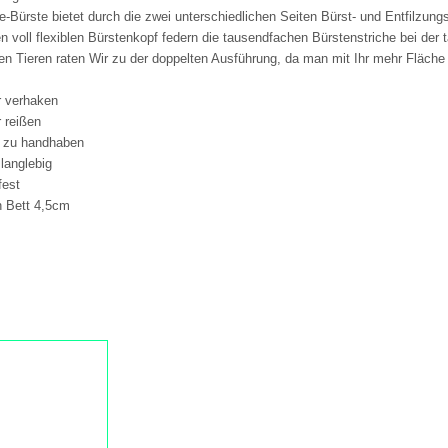
le-Bürste bietet durch die zwei unterschiedlichen Seiten Bürst- und Entfilzung
n voll flexiblen Bürstenkopf federn die tausendfachen Bürstenstriche bei der t
en Tieren raten Wir zu der doppelten Ausführung, da man mit Ihr mehr Fläche
r verhaken
r reißen
h zu handhaben
 langlebig
fest
n Bett 4,5cm
 hundebürsten,
katzenbürsten, single pad,