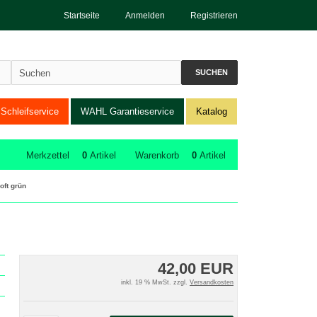
Startseite
Anmelden
Registrieren
SUCHEN
Schleifservice
WAHL Garantieservice
Katalog
Merkzettel
0
Artikel
Warenkorb
0
Artikel
oft grün
42,00 EUR
inkl. 19 % MwSt. zzgl.
Versandkosten