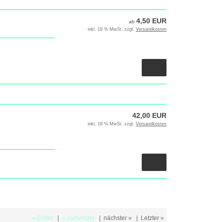
4,50 EUR
ab
inkl. 19 % MwSt. zzgl.
Versandkosten
42,00 EUR
inkl. 19 % MwSt. zzgl.
Versandkosten
« Erster
|
« vorheriger
|
nächster »
|
Letzter »