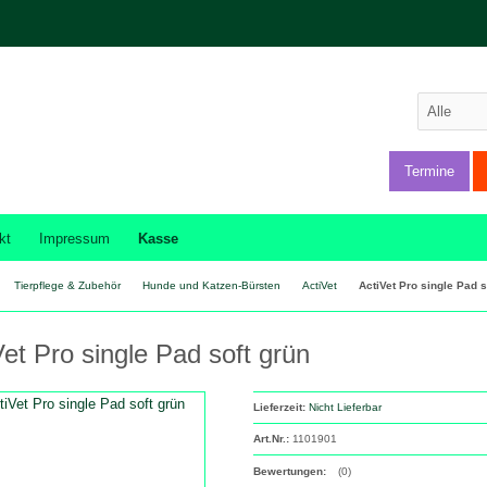
Termine
kt
Impressum
Kasse
Tierpflege & Zubehör
Hunde und Katzen-Bürsten
ActiVet
ActiVet Pro single Pad s
Vet Pro single Pad soft grün
Lieferzeit:
Nicht Lieferbar
Art.Nr.:
1101901
Bewertungen:
(0)