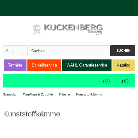
SUCHEN
Termine
Schleifservice
WAHL Garantieservice
Katalog
(
0
)
(
0
)
Startseite
Tierpflege & Zubehör
Kämme
Kunststoffkämme
Kunststoffkämme