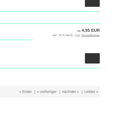
4,95 EUR
ab
inkl. 19 % MwSt. zzgl.
Versandkosten
« Erster
|
« vorheriger
|
nächster »
|
Letzter »