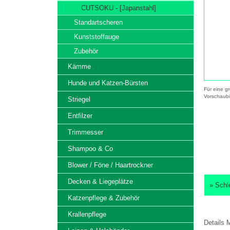
CUTSOKU - [Japanstahl]
Standartscheren
Kunststoffauge
Zubehör
Kämme
Hunde und Katzen-Bürsten
Für eine gr
Vorschaubi
Striegel
Entfilzer
Trimmesser
Shampoo & Co
Blower / Föne / Haartrockner
Decken & Liegeplätze
» Schl
Katzenpflege & Zubehör
Krallenpflege
Details
M