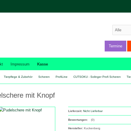
Termine
kt
Impressum
Kasse
Tierpflege & Zubehör
Scheren
ProfiLine
CUTSOKU - Solinger Profi Scheren
Tie
lschere mit Knopf
Lieferzeit:
Nicht Lieferbar
Bewertungen:
(0)
Hersteller:
Kuckenberg