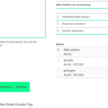
Mehr Artikel von:
Kuckenberg
Artikeldatenblatt drucken
Rezension schreiben
ößere Ansicht klicken Sie auf das
Modell
ld
Bitte wählen
Art.Nr.:
gerade
Art.Nr.: 507195
gebogen
Art.Nr.: 507196
eifservice - Scheren
ehr Bilder
Kunden-Tipp