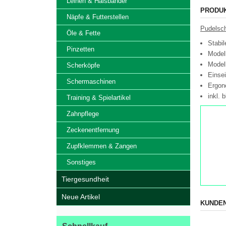
Leinen & Halsbänder
PRODU
Näpfe & Futterstellen
Pudelsch
Öle & Fette
Stabil
Pinzetten
Modell
Modell
Scherköpfe
Einse
Schermaschinen
Ergon
inkl. 
Training & Spielartikel
Zahnpflege
Zeckenentfernung
Zupfklemmen & Zangen
Sonstiges
Tiergesundheit
Neue Artikel
KUNDEN