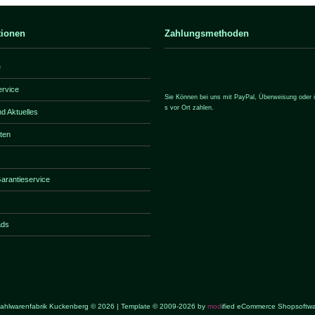
tionen
Zahlungsmethoden
e
ervice
Sie Können bei uns mit PayPal, Überweisung oder i
s vor Ort zahlen.
d Aktuelles
iten
rantieservice
ads
ahlwarenfabrik Kuckenberg © 2026 | Template © 2009-2026 by
mod
ified eCommerce Shopsoftw