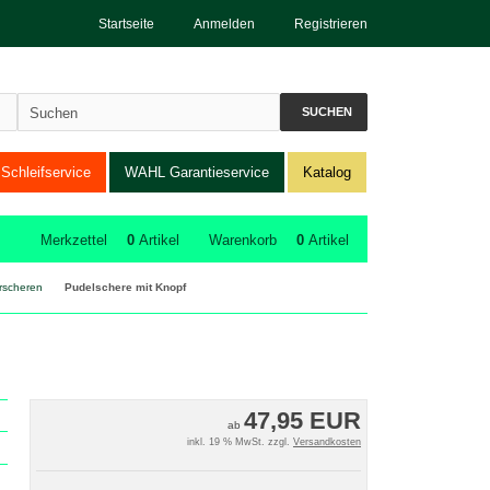
Startseite
Anmelden
Registrieren
SUCHEN
Schleifservice
WAHL Garantieservice
Katalog
Merkzettel
0
Artikel
Warenkorb
0
Artikel
rscheren
Pudelschere mit Knopf
47,95 EUR
ab
inkl. 19 % MwSt. zzgl.
Versandkosten