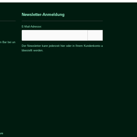
Newsletter-Anmeldung
E-Mail-Adresse:
n Bar bei un
Der Newsletter kann jederzeit hier oder in Ihrem Kundenkonto a
bbestellt werden.
are