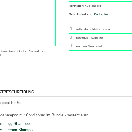
Hersteller:
Kuckenberg
Mehr Artikel von:
Kuckenberg
Artikeldatenblatt drucken
Rezension schreiben
ößere Ansicht klicken Sie auf das
ld
KTBESCHREIBUNG
gebot für Sie:
nshampoo mit Conditioner im Bundle - besteht aus:
ter - Egg-Shampoo
ter - Lemon-Shampoo