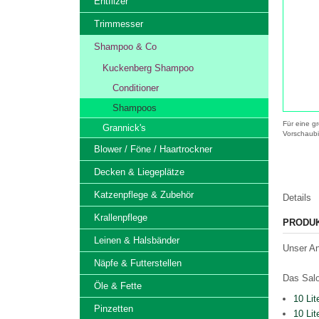
Entfilzer
Trimmesser
Shampoo & Co
Kuckenberg Shampoo
Conditioner
Shampoos
Für eine gr
Grannick's
Vorschaubi
Blower / Föne / Haartrockner
Decken & Liegeplätze
Katzenpflege & Zubehör
Details
Krallenpflege
PRODU
Leinen & Halsbänder
Unser An
Näpfe & Futterstellen
Das Salo
Öle & Fette
10 Li
Pinzetten
10 Li