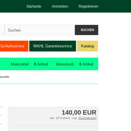
Startseite
Anmelden
Registrieren
SUCHEN
Schleifservice
WAHL Garantieservice
Katalog
Merkzettel
0
Artikel
Warenkorb
0
Artikel
bundle
140,00 EUR
inkl. 19 % MwSt. zzgl.
Versandkosten