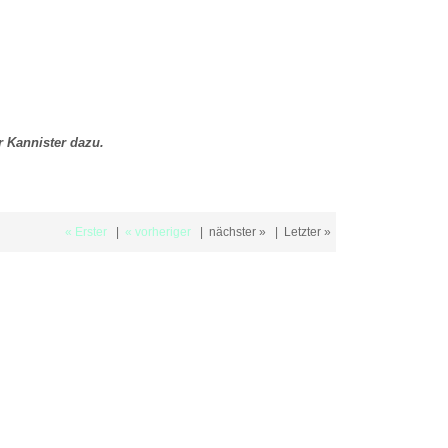
er Kannister dazu.
« Erster
|
« vorheriger
|
nächster »
|
Letzter »