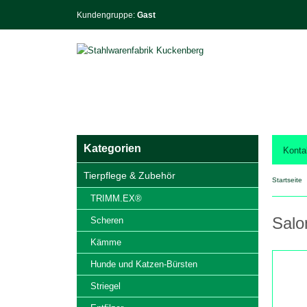
Kundengruppe:
Gast
Kategorien
Konta
Tierpflege & Zubehör
Startseite
TRIMM.EX®
Salo
Scheren
Kämme
Hunde und Katzen-Bürsten
Striegel