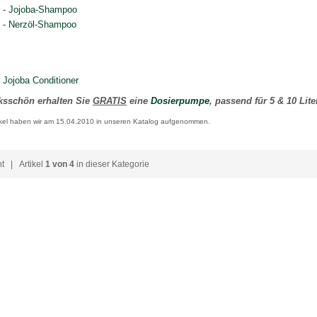
er - Jojoba-Shampoo
r - Nerzöl-Shampoo
r Jojoba Conditioner
ksschön erhalten Sie
GRATIS
eine
Dosierpumpe
, passend für 5 & 10 Lit
ikel haben wir am 15.04.2010 in unseren Katalog aufgenommen.
ht
| Artikel
1 von 4
in dieser Kategorie