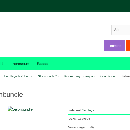
Termine
kt
Impressum
Kasse
Tierpflege & Zubehör
Shampoo & Co
Kuckenberg Shampoo
Conditioner
Salon
nbundle
Lieferzeit:
3-4 Tage
Art.Nr.:
1799998
Bewertungen:
(0)