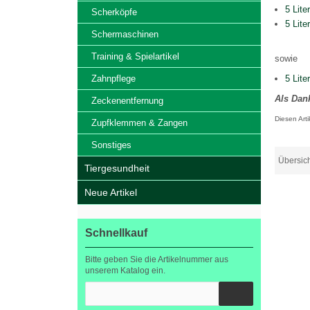
5 Lit
Scherköpfe
5 Lite
Schermaschinen
Training & Spielartikel
sowie
Zahnpflege
5 Lite
Als Dan
Zeckenentfernung
Diesen Art
Zupfklemmen & Zangen
Sonstiges
Übersic
Tiergesundheit
Neue Artikel
Schnellkauf
Bitte geben Sie die Artikelnummer aus
unserem Katalog ein.