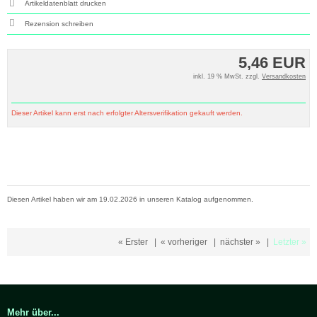
Artikeldatenblatt drucken
Rezension schreiben
5,46 EUR
inkl. 19 % MwSt. zzgl.
Versandkosten
Dieser Artikel kann erst nach erfolgter Altersverifikation gekauft werden.
Diesen Artikel haben wir am 19.02.2026 in unseren Katalog aufgenommen.
« Erster
|
« vorheriger
|
nächster »
|
Letzter »
Mehr über...