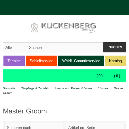
SUCHEN
Termine
Schleifservice
WAHL Garantieservice
Katalog
(
0
)
(
0
)
Startseite
Tierpflege & Zubehör
Hunde und Katzen-Bürsten
Bürsten
Master
Groom
Master Groom