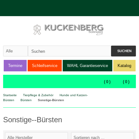
SUCHEN
Termine
Schleifservice
WAHL Garantieservice
Katalog
(
0
)
(
0
)
Startseite
Tierpflege & Zubehör
Hunde und Katzen-
Bürsten
Bürsten
Sonstige-Bürsten
Sonstige--Bürsten