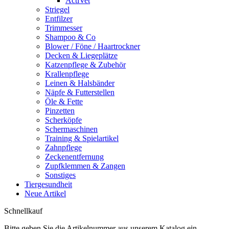
ActiVet
Striegel
Entfilzer
Trimmesser
Shampoo & Co
Blower / Föne / Haartrockner
Decken & Liegeplätze
Katzenpflege & Zubehör
Krallenpflege
Leinen & Halsbänder
Näpfe & Futterstellen
Öle & Fette
Pinzetten
Scherköpfe
Schermaschinen
Training & Spielartikel
Zahnpflege
Zeckenentfernung
Zupfklemmen & Zangen
Sonstiges
Tiergesundheit
Neue Artikel
Schnellkauf
Bitte geben Sie die Artikelnummer aus unserem Katalog ein.