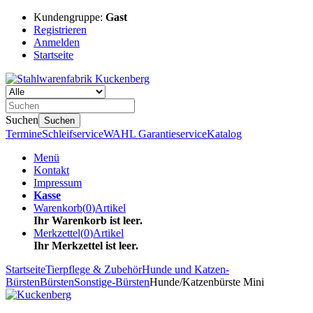
Kundengruppe:
Gast
Registrieren
Anmelden
Startseite
Suchen
Suchen
Termine
Schleifservice
WAHL Garantieservice
Katalog
Menü
Kontakt
Impressum
Kasse
Warenkorb
(
0
)
Artikel
Ihr Warenkorb ist leer.
Merkzettel
(
0
)
Artikel
Ihr Merkzettel ist leer.
Startseite
Tierpflege & Zubehör
Hunde und Katzen-
Bürsten
Bürsten
Sonstige-Bürsten
Hunde/Katzenbürste Mini