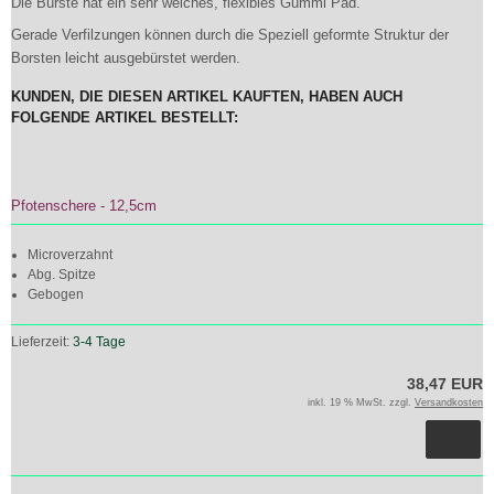
Die Bürste hat ein sehr weiches, flexibles Gummi Pad.
Gerade Verfilzungen können durch die Speziell geformte Struktur der
Borsten leicht ausgebürstet werden.
KUNDEN, DIE DIESEN ARTIKEL KAUFTEN, HABEN AUCH
FOLGENDE ARTIKEL BESTELLT:
Pfotenschere - 12,5cm
Microverzahnt
Abg. Spitze
Gebogen
Lieferzeit:
3-4 Tage
38,47 EUR
inkl. 19 % MwSt. zzgl.
Versandkosten