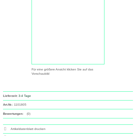
Für eine größere Ansicht klicken Sie auf das
Vorschaubild
Lieferzeit:
3-4 Tage
Art.Nr.:
1101805
Bewertungen:
(0)
Artikeldatenblatt drucken