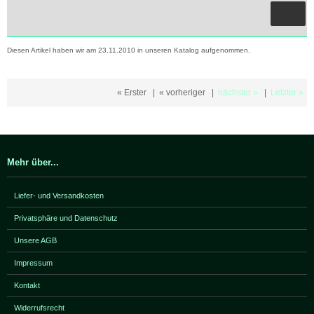
Diesen Artikel haben wir am 23.11.2010 in unseren Katalog aufgenommen.
« Erster
|
« vorheriger
|
nächster »
|
Letzter »
Mehr über...
Liefer- und Versandkosten
Privatsphäre und Datenschutz
Unsere AGB
Impressum
Kontakt
Widerrufsrecht