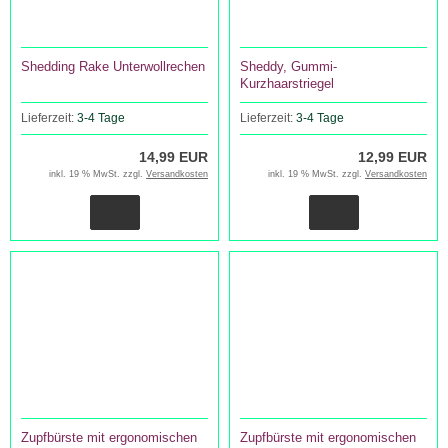
Shedding Rake Unterwollrechen
Sheddy, Gummi-
Kurzhaarstriegel
Lieferzeit:
3-4 Tage
Lieferzeit:
3-4 Tage
14,99 EUR
12,99 EUR
inkl. 19 % MwSt. zzgl.
Versandkosten
inkl. 19 % MwSt. zzgl.
Versandkosten
Zupfbürste mit ergonomischen
Zupfbürste mit ergonomischen