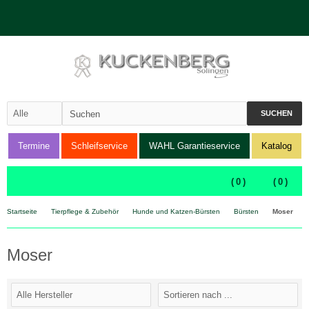
SUCHEN
Termine
Schleifservice
WAHL Garantieservice
Katalog
(
0
)
(
0
)
Startseite
Tierpflege & Zubehör
Hunde und Katzen-Bürsten
Bürsten
Moser
Moser