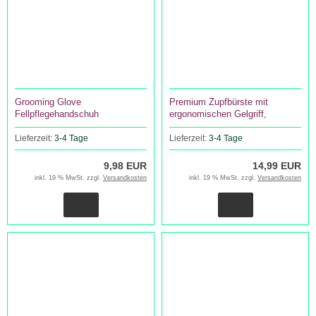
Grooming Glove
Premium Zupfbürste mit
Fellpflegehandschuh
ergonomischen Gelgriff,
doppelseitig
Lieferzeit:
3-4 Tage
Lieferzeit:
3-4 Tage
9,98 EUR
14,99 EUR
inkl. 19 % MwSt. zzgl.
Versandkosten
inkl. 19 % MwSt. zzgl.
Versandkosten