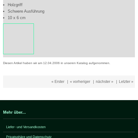
Holzgriff
Schwere Ausführung
10 x 6 cm
Diesen Artikel haben wir am 12.04.2006 in unseren Katalog aufgenommen.
« Erster
|
« vorheriger
|
nächster »
|
Letzter »
Mehr über...
Liefer- und Versandkosten
Privatsphäre und Datenschutz