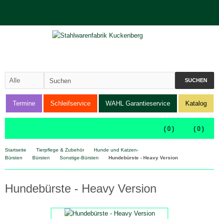
SUCHEN
Termine
Schleifservice
WAHL Garantieservice
Katalog
(
0
)
(
0
)
Startseite
Tierpflege & Zubehör
Hunde und Katzen-
Bürsten
Bürsten
Sonstige-Bürsten
Hundebürste - Heavy Version
Hundebürste - Heavy Version